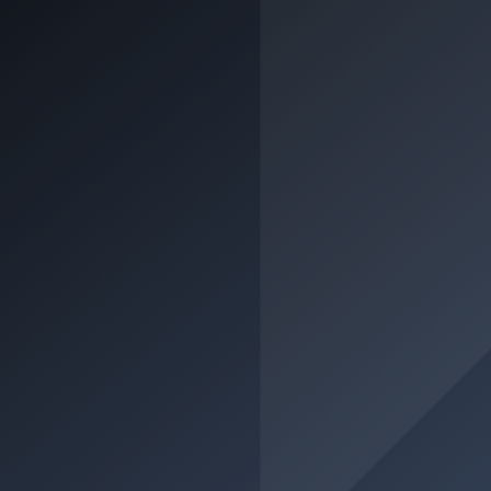
Klasse A2
Mindestalter: 18 Jahre
Einschlussklassen: A1, AM
Vorbesitz: –
• Krafträder (auch mit Beiwagen) mit a) einer